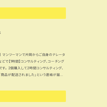
えい
ス
ータ
どで【1時間】コンサルティング、コーチング
まで簡単でいいので文面でお伝えください。
ご了承ください。 ▼ナレーション
 ▼以上3点の項目をご了