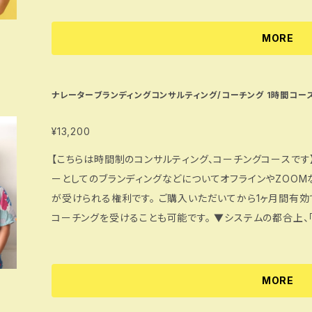
えください。 レッスン日時は基本的に相談の上決定します。 候補日程を3つほど、購入時の備考欄に記入
いただくか、または購入後にお問い合わせでお伝えください。 ZOOMのURLは受講時間直前にお伝
MORE
たします。
ナレーターブランディングコンサルティング/コーチング 1時間コー
¥13,200
【こちらは時間制のコンサルティング、コーチングコースです】 マンツーマンで片岡からご自身のナレ
ーとしてのブランディングなどについてオフラインやZOOMな
が受けられる権利です。 ご購入いただいてから1ヶ月間有効です。 2個購入して2時間コンサルティング、
コーチングを受けることも可能です。 ▼システムの都合上、「商品が配送されました」という連絡が届き
ますが、商品(モノ)は何も届きません。ご了承ください。 ▼ コンサルティング、コーチングを受けられる際
は事前に日程時間の予約確認、相談内容の整理をして片岡
スケジュールによってはご希望の日程時間に添えない場合があります。
MORE
などの仕事が来ることを約束するものではございません。何卒ご了承ください。